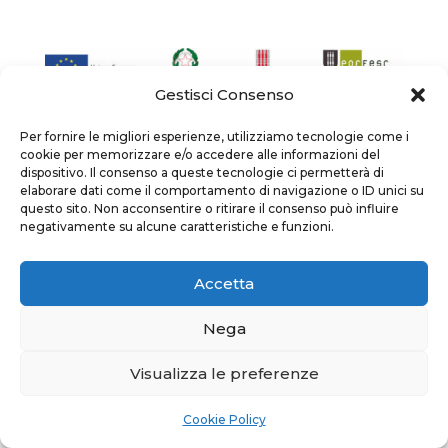
Gestisci Consenso
La BAR VALNERINA S.R.L. ha ottenuto un contributo di
Per fornire le migliori esperienze, utilizziamo tecnologie come i
100.610,85€ a valere sui fondi
POR FESR 2014-2020 Asse
cookie per memorizzare e/o accedere alle informazioni del
8 az. 8.2.1 – “UMBRIAPERTA: BANDO PER IL SOSTEGNO
dispositivo. Il consenso a queste tecnologie ci permetterà di
ALLE IMPRESE DELLA FILIERA DEL TURISMO NEI
TERRITORI DEL CRATERE SISMA 2016”
, per il progetto di
elaborare dati come il comportamento di navigazione o ID unici su
modernizzazione del Bar Valnerina – CUP
questo sito. Non acconsentire o ritirare il consenso può influire
G19J21009290004
negativamente su alcune caratteristiche e funzioni.
BAR VALNERINA S.R.L. obtained a contribution of
100.610,85€ from the
POR FESR 2014-2020 Axis 8 az.
Accetta
8.2.1 – “UMBRIAPERTA: CALL FOR SUPPORT TO
COMPANIES IN THE TOURISM CHAIN IN THE
TERRITORIES OF THE 2016 SISMA CRATER”
, for the
modernization project of the Bar Valnerina – CUP
Nega
G19J21009290004
Visualizza le preferenze
Il servizio “SVILUPPO PIATTAFORMA WEB” è stato
realizzato con il sostegno dei Fondi
POR – FESR 2014-2020 – Asse 8 – 8.2.1 –
“UMBRIAPERTA: BANDO PER IL SOSTEGNO ALLE
Cookie Policy
IMPRESE DELLA FILIERA DEL TURISMO NEI TERRITORI
DEL CRATERE SISMA 2016