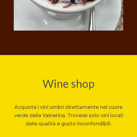
Wine shop
Acquista i vini umbri direttamente nel cuore
verde della Valnerina. Troverai solo vini locali
dalle qualità e gusto inconfondibili.